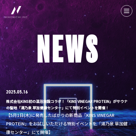
NEWS
2025.05.16
株式会社KINS初の温浴施設コラボ！「KINS VINEGAR PROTEIN」がサウナ
の聖地「湯乃泉 草加健康センター」にて特別イベントを開催！
【5月1日(木)に発売したばかりの新商品「KINS VINEGAR
PROTEIN」をお試しいただける特別イベントを「湯乃泉 草加健
康センター」にて開催】