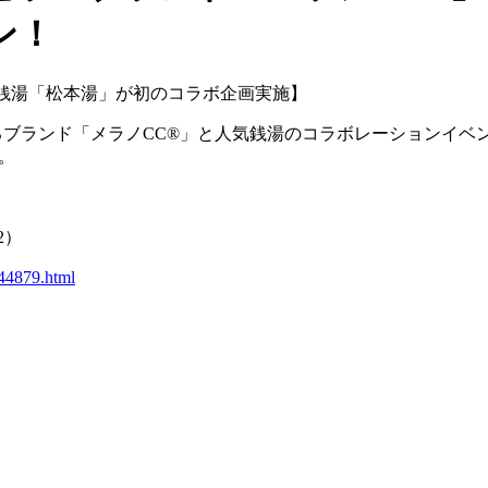
ン！
銭湯「松本湯」が初のコラボ企画実施】
るブランド「メラノCC®」と人気銭湯のコラボレーションイベ
。
2）
044879.html