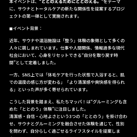
本イベントは、
“ととのえるためにととのえる。”
をテーマ
に、サウナとトータルケアの新たな関係性を提案するプロジ
ェクトの第一弾として実施されます。
◼︎イベント背景：
近年、サウナや温浴施設は「整う」体験の象徴として多くの
人々に親しまれています。仕事や人間関係、情報過多な現代
社会において、心身をリセットできる“自分を取り戻す時
間”として定着しました。
一方、SNS上では「体毛ケアを行った状態で入浴すると、肌
での温度の感じ方が変わる」「より清潔感や爽快感を得られ
る」といった声が多く寄せられています。
こうした背景を踏まえ、私たちマッパ！は“グルーミングも含
めた「ととのう」体験”に注目しました。
清潔感・自信・心地よさという3つの「ととのう」を掛け合わ
せ、サウナとグルーミングを融合させた体験を通じて、性別
を問わず、自分らしく過ごせるライフスタイルを提案しま