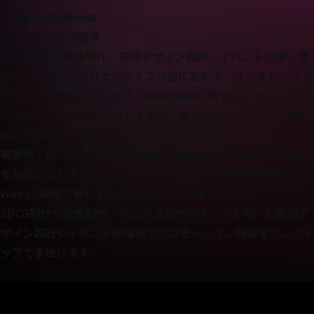
Creative Business
クリエイティブ事業
3DCG制作、映像制作、空間デザイン設計、イベント企画・運
営など、様々なクリエイティブ分野において、ワンストップで
サービスを提供しています。
Web3領域に特化したクリエイテ
ィブチームの立ち上げもしており、様々なイベントにて出展、
展示を手掛けております。
■事例
・PiT(POP in TOKYO)
東京を拠点にクリエイター支援
を目的に立ち上げたデジタル×フィジカルの融合を表現する
Web3.0領域に特化したクリエイティブ集団『PiT』
3DCG制作や映像制作、ホログラムサイネージを用いた空間デ
ザイン設計やイベント開催までプロモーション施策をワンスト
ップで手掛けます。